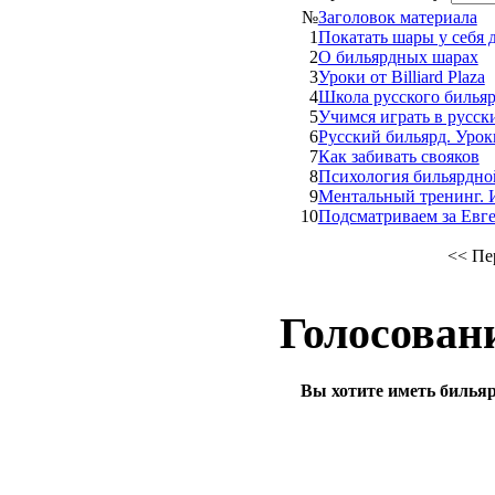
№
Заголовок материала
1
Покатать шары у себя 
2
О бильярдных шарах
3
Уроки от Billiard Plaza
4
Школа русского билья
5
Учимся играть в русск
6
Русский бильярд. Уро
7
Как забивать свояков
8
Психология бильярдно
9
Ментальный тренинг. 
10
Подсматриваем за Евг
<<
Пе
Голосован
Вы хотите иметь билья