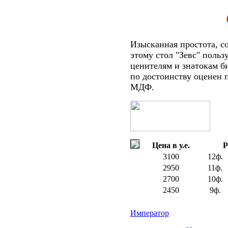
Изысканная простота, со
этому стол "Зевс" поль
ценителям и знатокам б
по достоинству оценен 
МДФ.
Цена в у.е.
Р
3100
12ф.
2950
11ф.
2700
10ф.
2450
9ф.
Император