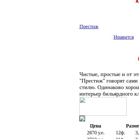
Престиж
Нравится
Чистые, простые и от э
"Престиж" говорят сами
стилю. Одинаково хорошо
интерьер бильярдного к
Цена
Разм
2870 у.е.
12ф.
3