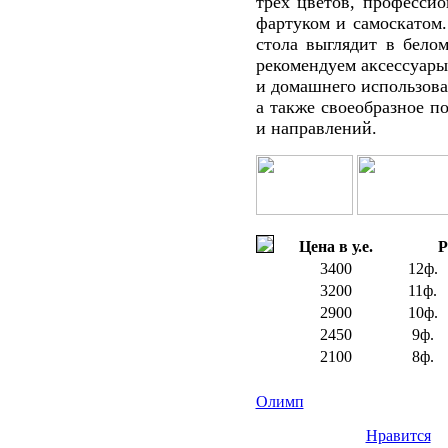
трёх цветов, профессио
фартуком и самоскатом.
стола выглядит в бело
рекомендуем аксессуары
и домашнего использова
а также своеобразное п
и направлений.
Цена в у.е.
Р
3400
12ф.
3200
11ф.
2900
10ф.
2450
9ф.
2100
8ф.
Олимп
Нравится