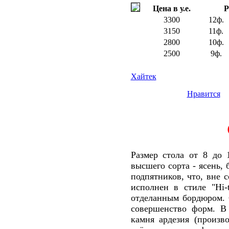
Цена в у.е.
Р
3300
12ф.
3150
11ф.
2800
10ф.
2500
9ф.
Хайтек
Нравится
Размер стола от 8 до 
высшего сорта - ясень, 
подпятников, что, вне 
исполнен в стиле "Hi-
отделанным бордюром. 
совершенство форм. В
камня ардезия (произв