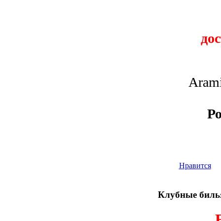
до
Arami
Ро
Нравится
Клубные билья