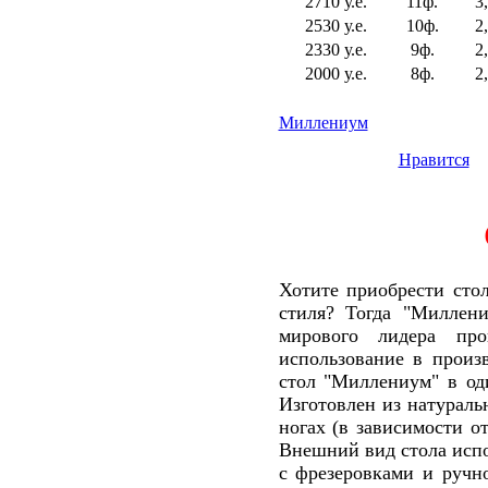
2710 у.е.
11ф.
3
2530 у.е.
10ф.
2
2330 у.е.
9ф.
2
2000 у.е.
8ф.
2
Миллениум
Нравится
Хотите приобрести сто
стиля? Тогда "Миллен
мирового лидера про
использование в произ
стол "Миллениум" в од
Изготовлен из натуральн
ногах (в зависимости о
Внешний вид стола испо
с фрезеровками и ручн