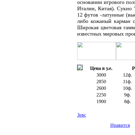
основании игрового пол
Италии, Китая). Сукно 
12 футов -латунные (вы
либо кожаный карман с
Широкая цветовая гамм
известных мировых про
Цена в у.е.
Р
3000
12ф.
2850
11ф.
2600
10ф.
2250
9ф.
1900
8ф.
Зевс
Нравится