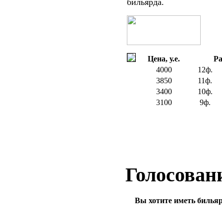
бильярда.
Цена, у.е.
Ра
4000
12ф.
3850
11ф.
3400
10ф.
3100
9ф.
Ваня
Голосован
Вы хотите иметь билья