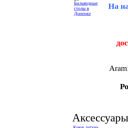
На н
до
Arami
Ро
Аксессуары
Крюк латунь