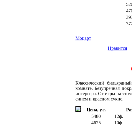
52
47
39
37
Моцарт
Нравится
Классический бильярдны
комнате. Безупречная пок
интерьера. От игры на это
синем и красном сукне.
Цена, у.е.
Ра
5480
12ф.
4625
10ф.