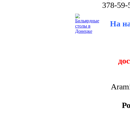
378-59-
На н
до
Arami
Ро