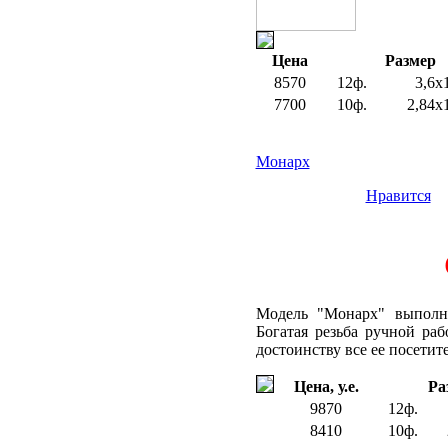
Цена
Размер
8570
12ф.
3,6х
7700
10ф.
2,84х
Монарх
Нравится
Модель "Монарх" выполне
Богатая резьба ручной ра
достоинству все ее посетит
Цена, у.е.
Ра
9870
12ф.
8410
10ф.