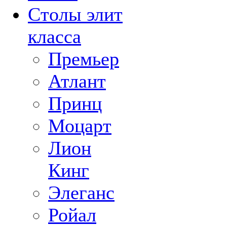
Столы элит
класса
Премьер
Атлант
Принц
Моцарт
Лион
Кинг
Элеганс
Ройал