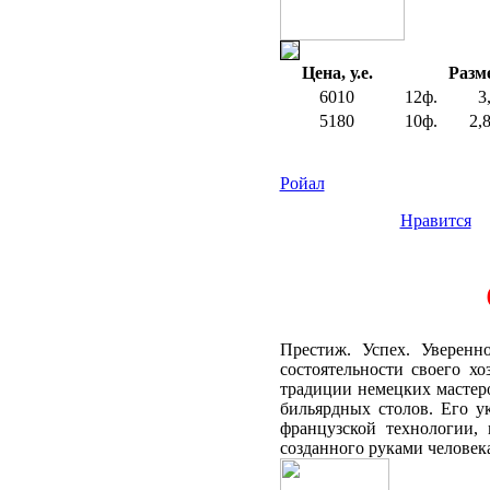
Цена, у.е.
Разм
6010
12ф.
3
5180
10ф.
2,
Ройал
Нравится
Престиж. Успех. Уверенн
состоятельности своего х
традиции немецких мастер
бильярдных столов. Его 
французской технологии,
созданного руками человек