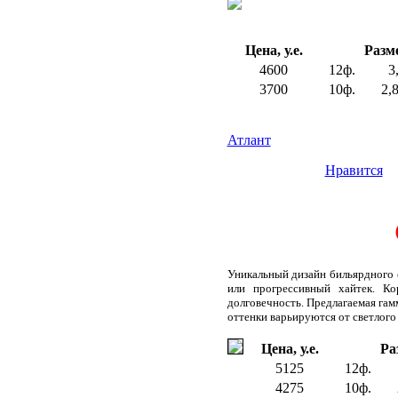
Цена, у.е.
Разм
4600
12ф.
3
3700
10ф.
2,
Атлант
Нравится
Уникальный дизайн бильярдного 
или прогрессивный хайтек. Ко
долговечность. Предлагаемая гам
оттенки варьируются от светлого
Цена, у.е.
Ра
5125
12ф.
4275
10ф.