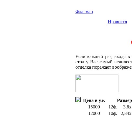
Флагман
Нравится
Если каждый раз, входя в
стол у Вас самый величес
отделка поражает воображен
Цена в у.е.
Размер
15000
12ф.
3,6х
12000
10ф.
2,84х