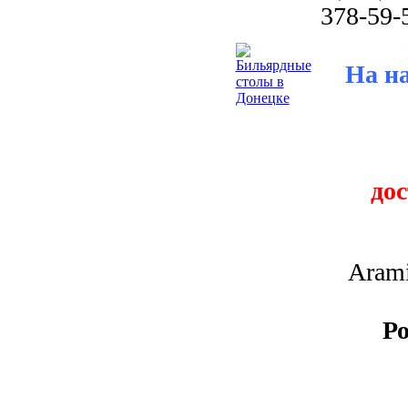
378-59-
На н
до
Arami
Ро