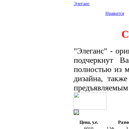
Элеганс
Нравится
С
"Элеганс" - ор
подчеркнут В
полностью из м
дизайна, также
предъявляемым 
Цена, у.е.
Разм
6010
12ф.
3