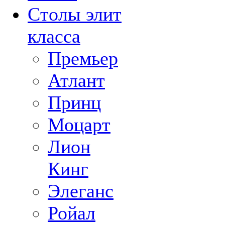
Столы элит
класса
Премьер
Атлант
Принц
Моцарт
Лион
Кинг
Элеганс
Ройал