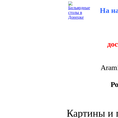
На н
до
Arami
Ро
Картины и 