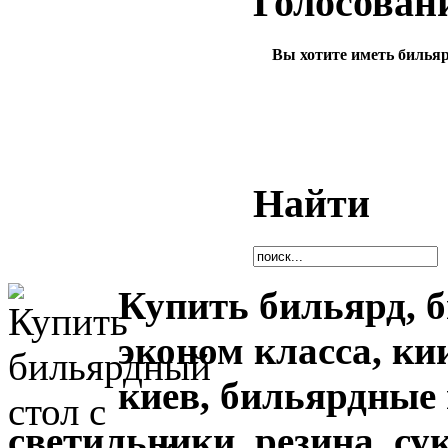
Голосован
Вы хотите иметь билья
Найти
Купить бильярд, 
эконом класса, ки
киев,
бильярдные 
светильники, резина, су